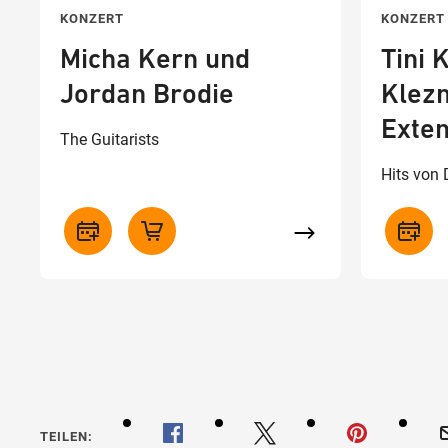
KONZERT
KONZERT
Micha Kern und
Tini 
Jordan Brodie
Klez
Exte
The Guitarists
Hits von
TEILEN: