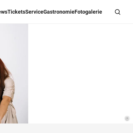
ews
Tickets
Service
Gastronomie
Fotogalerie
Suche schließen
Wegbeschreibung erhalten
©