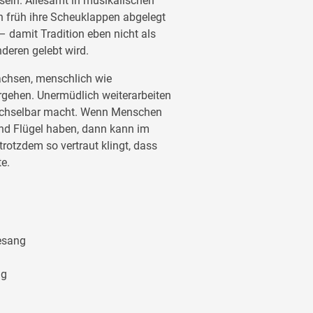
 sein. Allesamt in musikalischen
 früh ihre Scheuklappen abgelegt
– damit Tradition eben nicht als
deren gelebt wird.
hsen, menschlich wie
rgehen. Unermüdlich weiterarbeiten
echselbar macht. Wenn Menschen
und Flügel haben, dann kann im
rotzdem so vertraut klingt, dass
e.
Gesang
ng