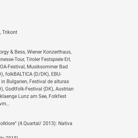
 Trikont
orgy & Bess, Wiener Konzerthaus,
esse-Tour, Tiroler Festspiele Erl,
 ZOA-Festival, Musiksommer Bad
), folkBALTICA (D/DK), EBU-
in Bulgarien, Festival de alturas
, Godtfolk-Festival (DK), Austrian
nklaenge Lunz am See, Folkfest
 uvm…
Folklore“ (4.Quartal/ 2013): Nativa