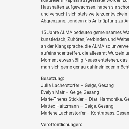
kulturellem Kapital ausgestattet worden zu
Haushalten aufgewachsen, haben sie schon
und versucht sich stets weiterzuentwickeln 
Abgrenzung, sondern als Anknüpfung zu An
15 Jahre ALMA bedeuten gemeinsames Wac
künstlerisch, Zuhören, Verbinden und Weite
an der Klangsprache, die ALMA so unverw
aufeinander treffen, die allesamt Wurzeln 
Moment etwas völlig Neues entstehen, das t
man sich gerne genau dahineinlegen möcht
Besetzung:
Julia Lacherstorfer – Geige, Gesang
Evelyn Mair – Geige, Gesang
Marie-Theres Stickler – Diat. Harmonika, 
Matteo Haitzmann – Geige, Gesang
Marlene Lacherstorfer – Kontrabass, Gesa
Veröffentlichungen: