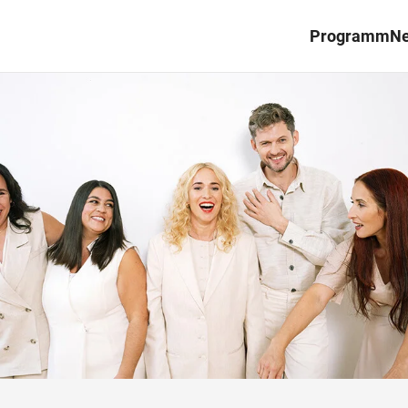
Programm
N