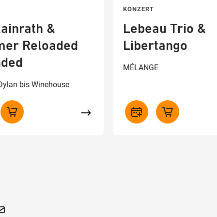
KONZERT
Kainrath &
Lebeau Trio &
mer Reloaded
Libertango
nded
MÉLANGE
 Dylan bis Winehouse