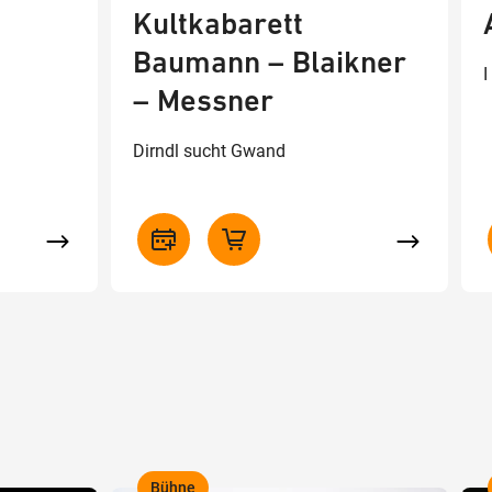
Kultkabarett
Baumann – Blaikner
I
– Messner
Dirndl sucht Gwand
Bühne