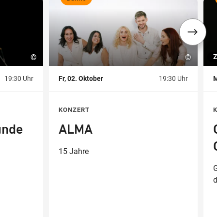
,
,
©
©
Z
19:30 Uhr
Fr, 02. Oktober
19:30 Uhr
M
KONZERT
unde
ALMA
15 Jahre
G
d