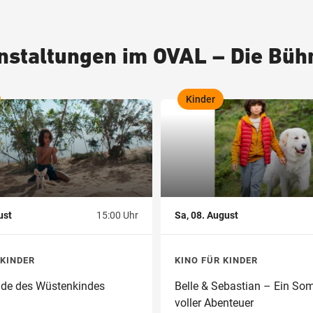
staltungen im OVAL – Die Bü
Kinder
,
ust
15:00 Uhr
Sa, 08. August
 KINDER
KINO FÜR KINDER
nde des Wüstenkindes
Belle & Sebastian – Ein So
voller Abenteuer