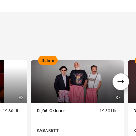
Bühne
,
,
©
©
19:30 Uhr
Di, 06. Oktober
19:30 Uhr
D
KABARETT