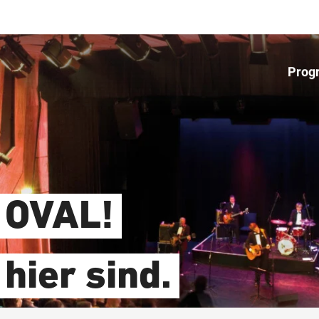
Prog
 OVAL!
hier sind.