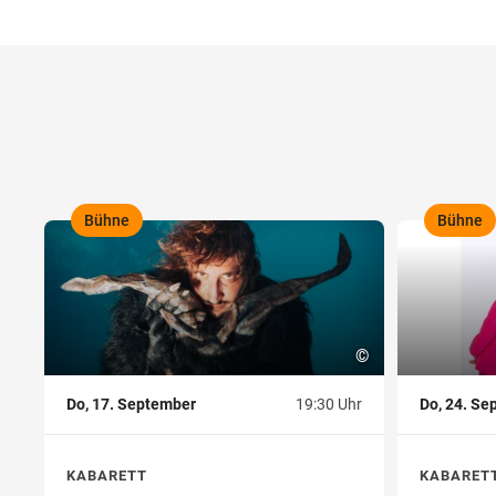
Bühne
Bühne
,
,
©
Do, 17. September
19:30 Uhr
Do, 24. Se
KABARETT
KABARET