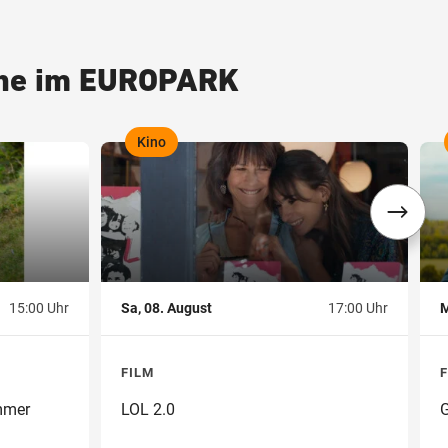
hne im EUROPARK
Kino
,
,
15:00 Uhr
Sa, 08. August
17:00 Uhr
M
FILM
mmer
LOL 2.0
G