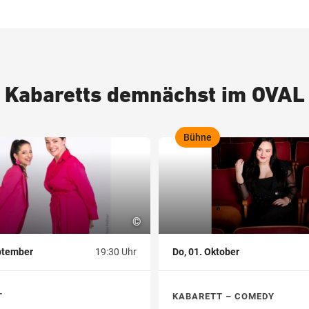
Kabaretts demnächst im OVAL
Bühne
,
©
ptember
19:30 Uhr
Do, 01. Oktober
T
KABARETT – COMEDY