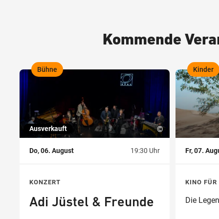
Kommende Veran
Bühne
Kinder
,
,
Ausverkauft
©
Do, 06. August
19:30 Uhr
Fr, 07. Aug
KONZERT
KINO FÜR
Die Lege
Adi Jüstel & Freunde