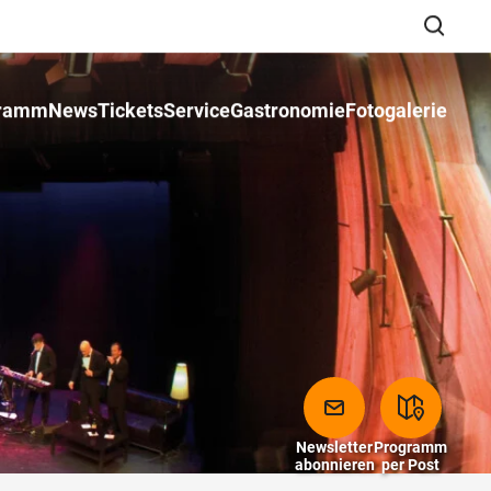
ramm
News
Tickets
Service
Gastronomie
Fotogalerie
Suche schließen
Newsletter
Programm
abonnieren
per Post