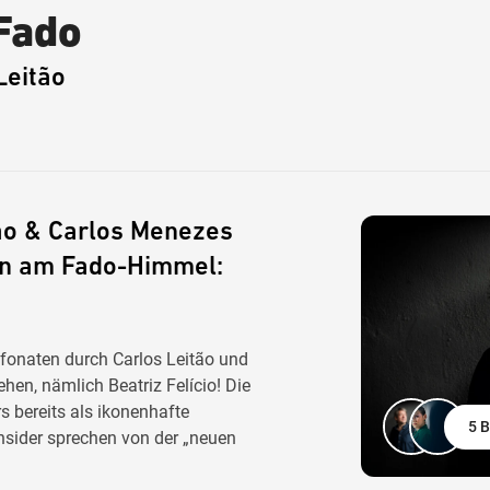
 Fado
Leitão
tão & Carlos Menezes
rn am Fado-Himmel:
efonaten durch Carlos Leitão und
hen, nämlich Beatriz Felício! Die
ers bereits als ikonenhafte
5 B
Insider sprechen von der „neuen