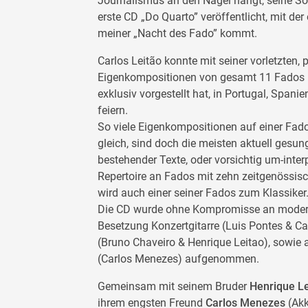
Journalismus an den Nagel hängt, seine Sol
erste CD „Do Quarto” veröffentlicht, mit de
meiner „Nacht des Fado” kommt.
Carlos Leitão konnte mit seiner vorletzten,
Eigenkompositionen von gesamt 11 Fados – 
exklusiv vorgestellt hat, in Portugal, Spani
feiern.
So viele Eigenkompositionen auf einer Fa
gleich, sind doch die meisten aktuell ges
bestehender Texte, oder vorsichtig um-interp
Repertoire an Fados mit zehn zeitgenössis
wird auch einer seiner Fados zum Klassiker
Die CD wurde ohne Kompromisse an modern
Besetzung Konzertgitarre (Luis Pontes & Car
(Bruno Chaveiro & Henrique Leitao), sowie
(Carlos Menezes) aufgenommen.
Gemeinsam mit seinem Bruder
Henrique Le
ihrem engsten Freund
Carlos Menezes
(Akk