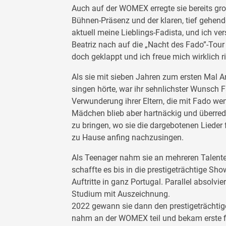
Auch auf der WOMEX erregte sie bereits gr
Bühnen-Präsenz und der klaren, tief gehen
aktuell meine Lieblings-Fadista, und ich ve
Beatriz nach auf die „Nacht des Fado”-Tour
doch geklappt und ich freue mich wirklich ri
Als sie mit sieben Jahren zum ersten Mal 
singen hörte, war ihr sehnlichster Wunsch 
Verwunderung ihrer Eltern, die mit Fado we
Mädchen blieb aber hartnäckig und überredet
zu bringen, wo sie die dargebotenen Liede
zu Hause anfing nachzusingen.
Als Teenager nahm sie an mehreren Talent
schaffte es bis in die prestigeträchtige Sh
Auftritte in ganz Portugal. Parallel absolvie
Studium mit Auszeichnung.
2022 gewann sie dann den prestigeträchti
nahm an der WOMEX teil und bekam erste 