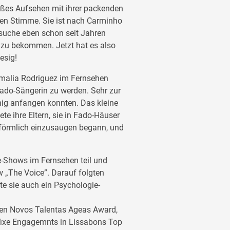
oßes Aufsehen mit ihrer packenden
den Stimme. Sie ist nach Carminho
rsuche eben schon seit Jahren
 zu bekommen. Jetzt hat es also
esig!
Amalia Rodriguez im Fernsehen
Fado-Sängerin zu werden. Sehr zur
nig anfangen konnten. Das kleine
e ihre Eltern, sie in Fado-Häuser
r förmlich einzusaugen begann, und
e-Shows im Fernsehen teil und
ow „The Voice”. Darauf folgten
rte sie auch ein Psychologie-
gen Novos Talentas Ageas Award,
fixe Engagemnts in Lissabons Top