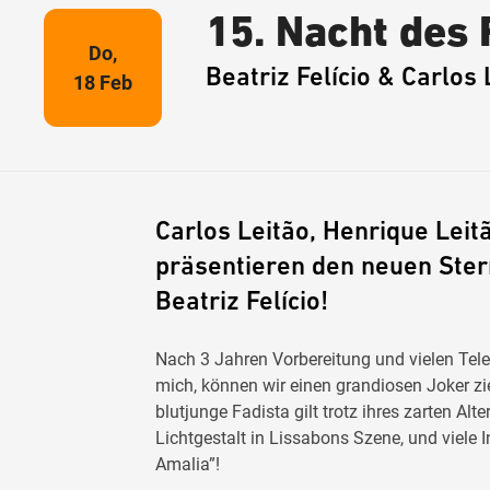
15. Nacht des
Do,
Beatriz Felício & Carlos 
18 Feb
Carlos Leitão, Henrique Lei
präsentieren den neuen Ste
Beatriz Felício!
Nach 3 Jahren Vorbereitung und vielen Tel
mich, können wir einen grandiosen Joker zie
blutjunge Fadista gilt trotz ihres zarten Alt
Lichtgestalt in Lissabons Szene, und viele 
Amalia”!