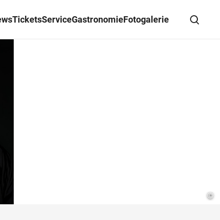
ews
Tickets
Service
Gastronomie
Fotogalerie
Suche schließen
Wegbeschreibung erhalten
©