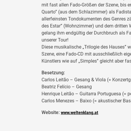
mit fast allen Fado-Größen der Szene, bis 
Quarto” (aus dem Schlazimmer) als Fadist
allerfeinsten Tondokumenten des Genres zäh
des Estar” (Wohnzimmer) und dem dritten W
gelang ihm endgültig der Durchbruch als Fad
unserer Tour!
Diese musikalische „Trilogie des Hauses” wa
Szene, eine Fado-CD mit ausschließlich ei
Künstlers wie auf „Simples” gleicht aber f
Besetzung:
Carlos Leitão – Gesang & Viola (= Konzertgi
Beatriz Felício – Gesang
Henrique Leitão – Guitarra Portuguesa (= po
Carlos Menezes – Baixo (= akustischer Bas
Website:
www.weltenklang.at