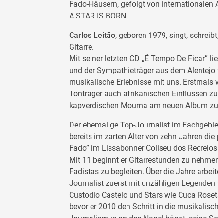
Fado-Häusern, gefolgt von internationalen 
A STAR IS BORN!
Carlos Leitão
, geboren 1979, singt, schreib
Gitarre.
Mit seiner letzten CD „É Tempo De Ficar” lie
und der Sympathieträger aus dem Alentejo te
musikalische Erlebnisse mit uns. Erstmals 
Tonträger auch afrikanischen Einflüssen zu
kapverdischen Mourna am neuen Album zu
Der ehemalige Top-Journalist im Fachgebi
bereits im zarten Alter von zehn Jahren die
Fado” im Lissabonner Coliseu dos Recreios 
Mit 11 beginnt er Gitarrestunden zu nehmen
Fadistas zu begleiten. Über die Jahre arbei
Journalist zuerst mit unzähligen Legenden w
Custodio Castelo und Stars wie Cuca Roseta
bevor er 2010 den Schritt in die musikalisc