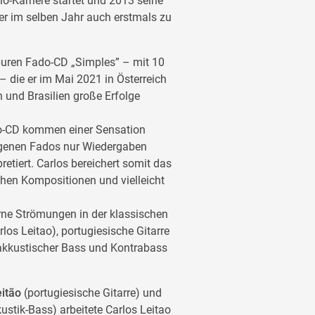
o-Karriere startet und 2013 seine
r er im selben Jahr auch erstmals zu
 puren Fado-CD „Simples” – mit 10
die er im Mai 2021 in Österreich
en und Brasilien große Erfolge
do-CD kommen einer Sensation
ungenen Fados nur Wiedergaben
retiert. Carlos bereichert somit das
chen Kompositionen und vielleicht
.
e Strömungen in der klassischen
los Leitao), portugiesische Gitarre
 akkustischer Bass und Kontrabass
itão
(portugiesische Gitarre) und
ustik-Bass) arbeitete Carlos Leitao