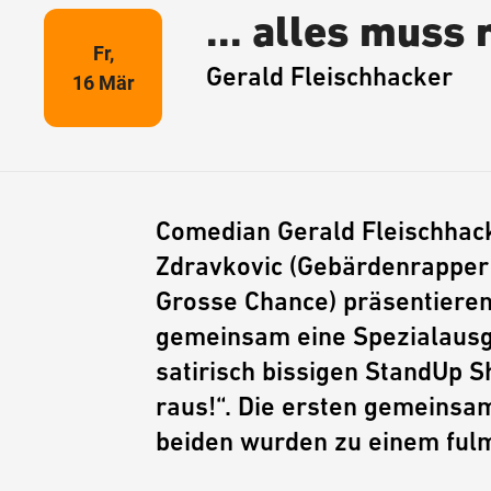
... alles muss 
Fr,
Gerald Fleischhacker
16 Mär
Comedian Gerald Fleischhac
Zdravkovic (Gebärdenrapper
Grosse Chance) präsentiere
gemeinsam eine Spezialausg
satirisch bissigen StandUp 
raus!“. Die ersten gemeinsam
beiden wurden zu einem fulm