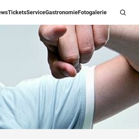
ews
Tickets
Service
Gastronomie
Fotogalerie
Suche schließen
Wegbeschreibung erhalten