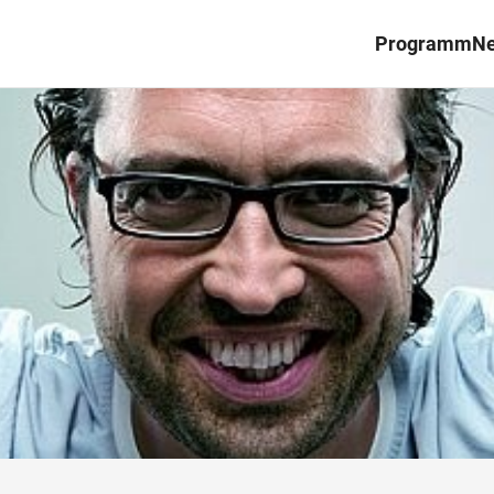
Programm
N