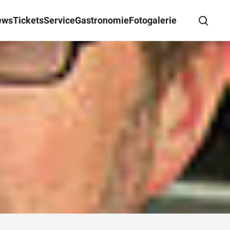
ews
Tickets
Service
Gastronomie
Fotogalerie
Suche schließen
Wegbeschreibung erhalten