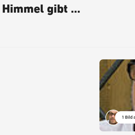
 Himmel gibt …
1 Bild