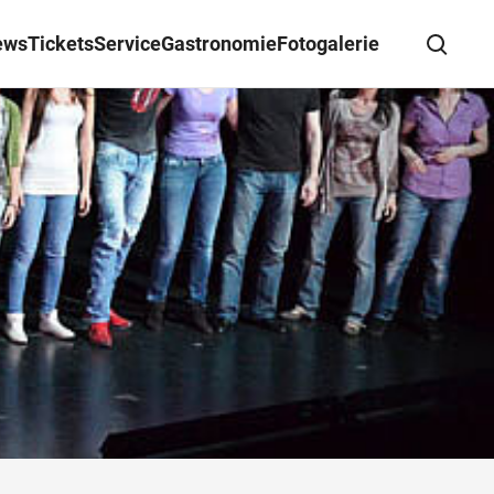
ews
Tickets
Service
Gastronomie
Fotogalerie
Suche schließen
Wegbeschreibung erhalten