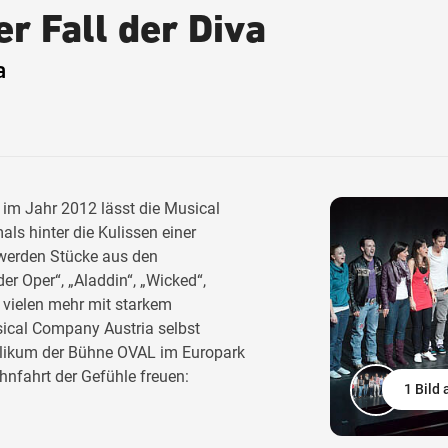
r Fall der Diva
a
im Jahr 2012 lässt die Musical
s hinter die Kulissen einer
 werden Stücke aus den
r Oper“, „Aladdin“, „Wicked“,
 vielen mehr mit starkem
sical Company Austria selbst
blikum der Bühne OVAL im Europark
hnfahrt der Gefühle freuen:
1 Bild