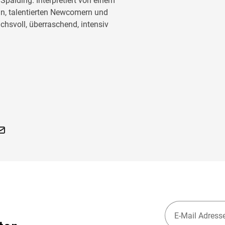
palding. Interpretiert von einem
n, talentierten Newcomern und
hsvoll, überraschend, intensiv