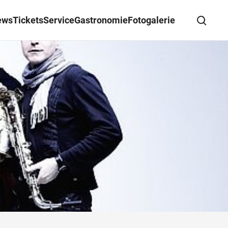
ews
Tickets
Service
Gastronomie
Fotogalerie
Suche schließen
Wegbeschreibung erhalten