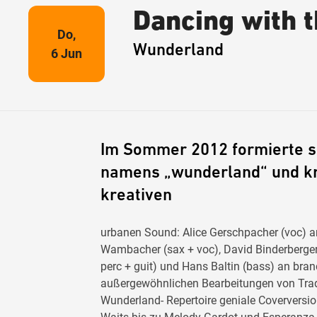
Dancing with t
Do,
Wunderland
6 Jun
Im Sommer 2012 formierte s
namens „wunderland“ und kr
kreativen
urbanen Sound: Alice Gerschpacher (voc) 
Wambacher (sax + voc), David Binderberger 
perc + guit) und Hans Baltin (bass) an br
außergewöhnlichen Bearbeitungen von Tradi
Wunderland- Repertoire geniale Coverversi