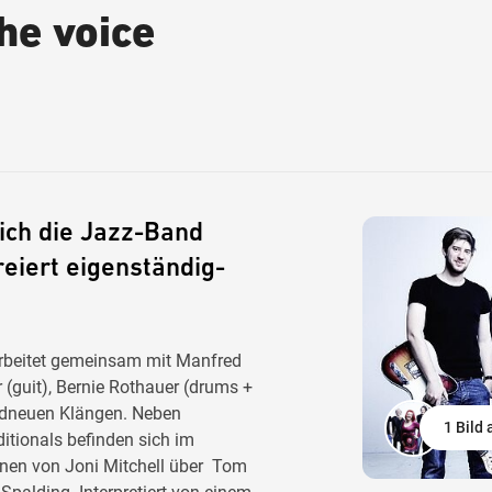
he voice
ich die Jazz-Band
eiert eigenständig-
arbeitet gemeinsam mit Manfred
(guit), Bernie Rothauer (drums +
andneuen Klängen. Neben
1 Bild
tionals befinden sich im
onen von Joni Mitchell über Tom