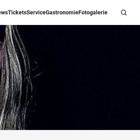
ews
Tickets
Service
Gastronomie
Fotogalerie
Suche schließen
Wegbeschreibung erhalten