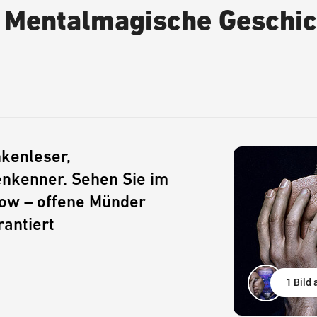
– Mentalmagische Geschi
nkenleser,
nkenner. Sehen Sie im
how – offene Münder
rantiert
1 Bild