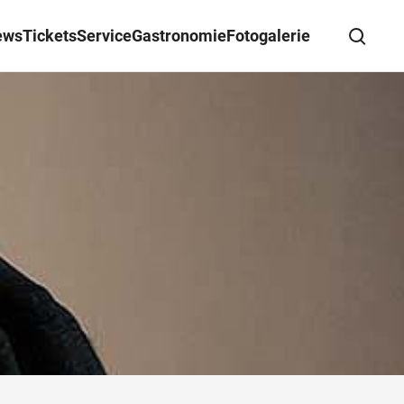
ews
Tickets
Service
Gastronomie
Fotogalerie
Suche schließen
Wegbeschreibung erhalten