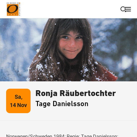
Suche schließen
Wegbeschreibung erhalten
Ronja Räubertochter
Sa,
Tage Danielsson
14 Nov
Norwegen/Schweden 1984; Regie: Tage Danielsson;