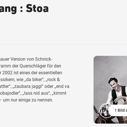
ang : Stoa
ngauer Version von Schnick-
ramm der Querschläger für den
2002 ist eines der essentiellen
ssikern, wie „da biker“, „rock &
attler“, „zaubara jaggl“ oder „end va
obajodler“, „lass nid aus“, „kimmt
 – um nur einige zu nennen.
1 Bild