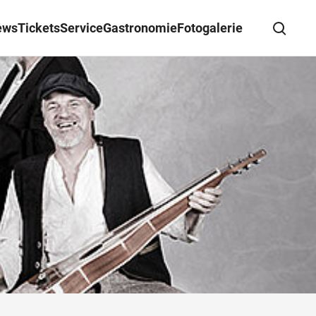
ews
Tickets
Service
Gastronomie
Fotogalerie
Suche schließen
Wegbeschreibung erhalten