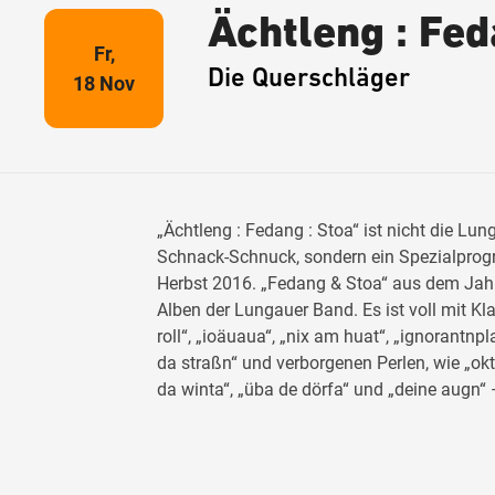
Ächtleng : Fed
Fr,
Die Querschläger
18 Nov
„Ächtleng : Fedang : Stoa“ ist nicht die Lu
Schnack-Schnuck, sondern ein Spezialprog
Herbst 2016. „Fedang & Stoa“ aus dem Jahr 
Alben der Lungauer Band. Es ist voll mit Kla
roll“, „ioäuaua“, „nix am huat“, „ignorantnpl
da straßn“ und verborgenen Perlen, wie „okt
da winta“, „üba de dörfa“ und „deine augn“