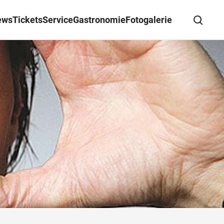
ews
Tickets
Service
Gastronomie
Fotogalerie
Suche schließen
Wegbeschreibung erhalten