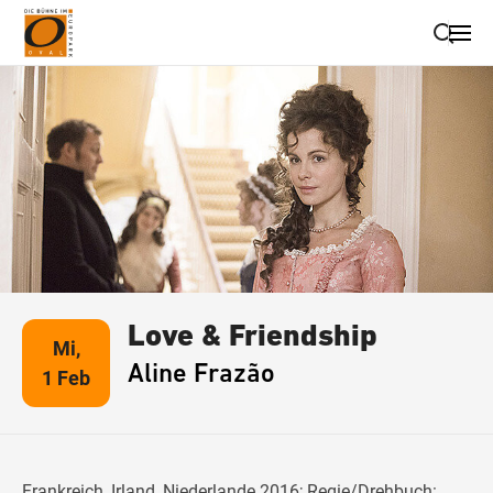
Suche schließen
Wegbeschreibung erhalten
Love & Friendship
Mi,
Aline Frazão
1 Feb
Frankreich, Irland, Niederlande 2016; Regie/Drehbuch: