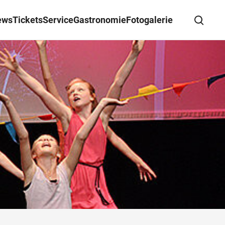
ews
Tickets
Service
Gastronomie
Fotogalerie
Suche schließen
Wegbeschreibung erhalten