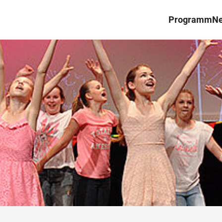
Programm
N