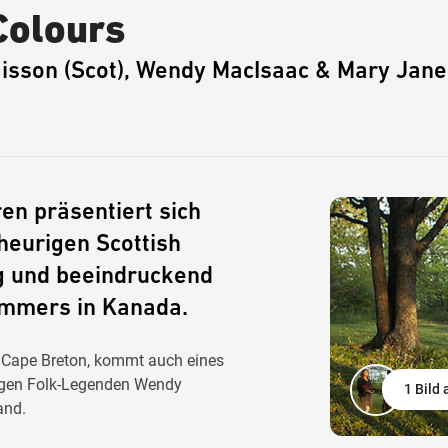
Colours
isson (Scot), Wendy MacIsaac & Mary Jan
en präsentiert sich
heurigen Scottish
ig und beeindruckend
Summers in Kanada.
l Cape Breton, kommt auch eines
tigen Folk-Legenden Wendy
1 Bild
and.