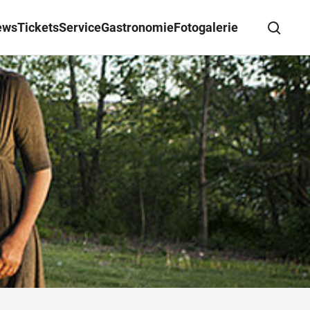
ews
Tickets
Service
Gastronomie
Fotogalerie
Suche schließen
Wegbeschreibung erhalten