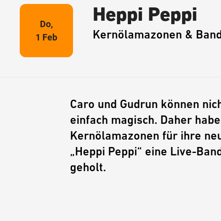
Heppi Peppi
Do,
Kernölamazonen & Ban
1 Feb
Caro und Gudrun können nich
einfach magisch. Daher haben
Kernölamazonen für ihre ne
„Heppi Peppi“ eine Live-Ban
geholt.