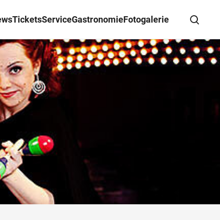
ews
Tickets
Service
Gastronomie
Fotogalerie
Suche schließen
Wegbeschreibung erhalten