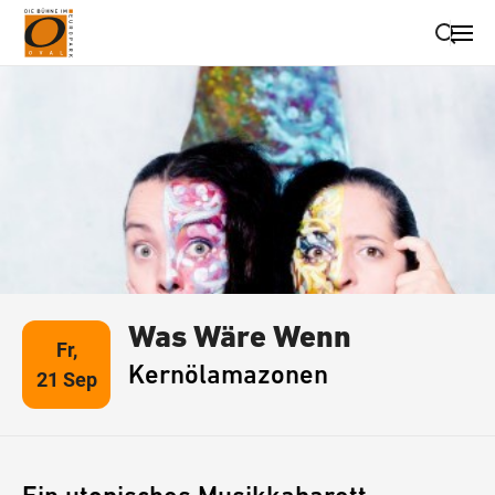
Suche schließen
Wegbeschreibung erhalten
Was Wäre Wenn
Fr,
Kernölamazonen
21 Sep