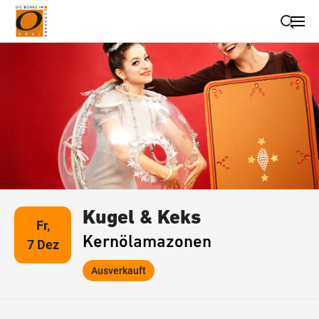
Suche schließen
Wegbeschreibung erhalten
Kugel & Keks
Fr,
Kernölamazonen
7 Dez
Ausverkauft