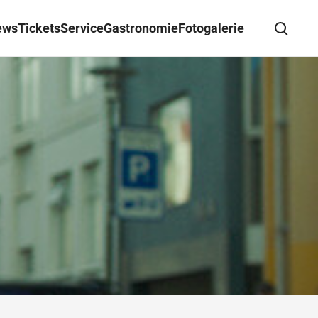
ews
Tickets
Service
Gastronomie
Fotogalerie
Suche schließen
Wegbeschreibung erhalten