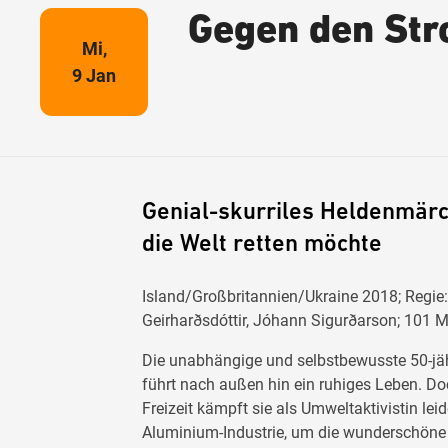
Gegen den St
Mi,
9 Jan
Genial-skurriles Heldenmärc
die Welt retten möchte
Island/Großbritannien/Ukraine 2018; Regie: 
Geirharðsdóttir, Jóhann Sigurðarson; 101 M
Die unabhängige und selbstbewusste 50-jähr
führt nach außen hin ein ruhiges Leben. Doc
Freizeit kämpft sie als Umweltaktivistin lei
Aluminium-Industrie, um die wunderschöne 