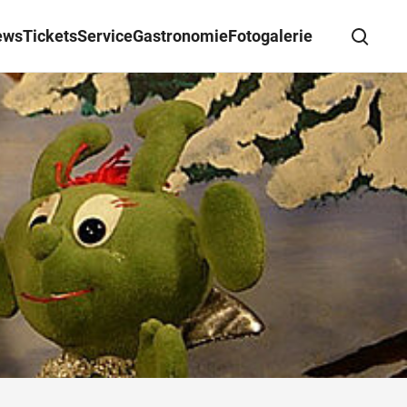
ews
Tickets
Service
Gastronomie
Fotogalerie
Suche schließen
Wegbeschreibung erhalten