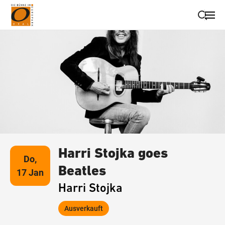
Suche schließen
Wegbeschreibung erhalten
Harri Stojka goes
Do,
Beatles
17 Jan
Harri Stojka
Ausverkauft