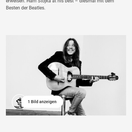
erweisen. Harri Stojka at his best – diesmal mit dem
Besten der Beatles.
1 Bild anzeigen