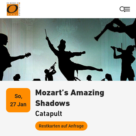
Suche schließen
Wegbeschreibung erhalten
Mozart’s Amazing
So,
Shadows
27 Jan
Catapult
Restkarten auf Anfrage