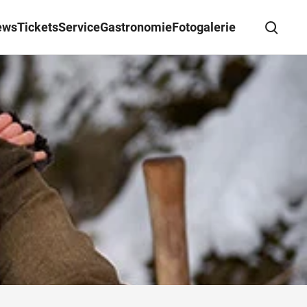
ews
Tickets
Service
Gastronomie
Fotogalerie
Suche schließen
Wegbeschreibung erhalten