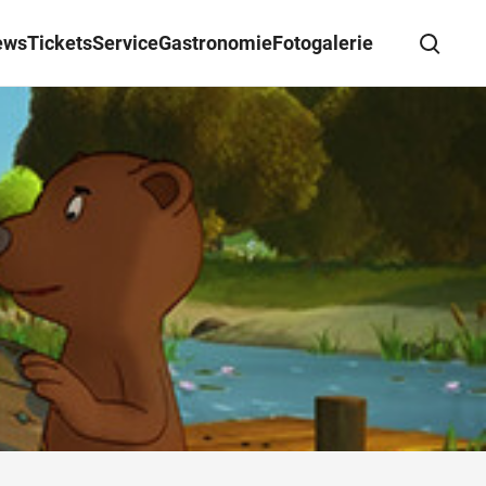
ews
Tickets
Service
Gastronomie
Fotogalerie
Suche schließen
Wegbeschreibung erhalten