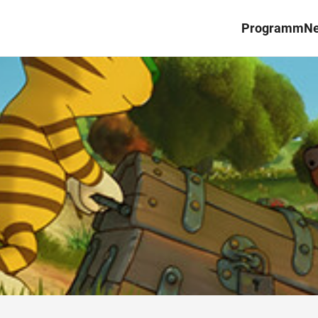
Programm
N