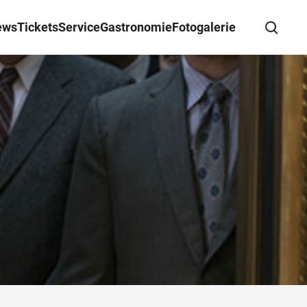
ews
Tickets
Service
Gastronomie
Fotogalerie
Suche schließen
Wegbeschreibung erhalten