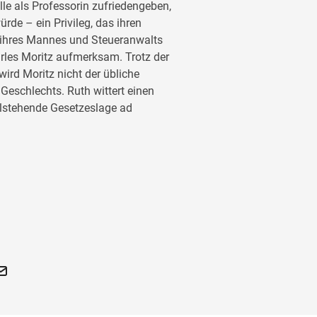
lle als Professorin zufriedengeben,
ürde – ein Privileg, das ihren
 ihres Mannes und Steueranwalts
arles Moritz aufmerksam. Trotz der
ird Moritz nicht der übliche
eschlechts. Ruth wittert einen
illstehende Gesetzeslage ad
fung – Ihr Kampf für
gkeit