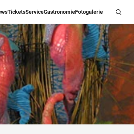
ews
Tickets
Service
Gastronomie
Fotogalerie
Suche schließen
Wegbeschreibung erhalten