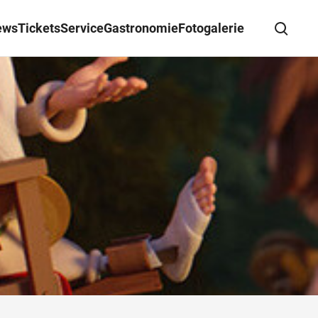
ews
Tickets
Service
Gastronomie
Fotogalerie
Suche schließen
Wegbeschreibung erhalten