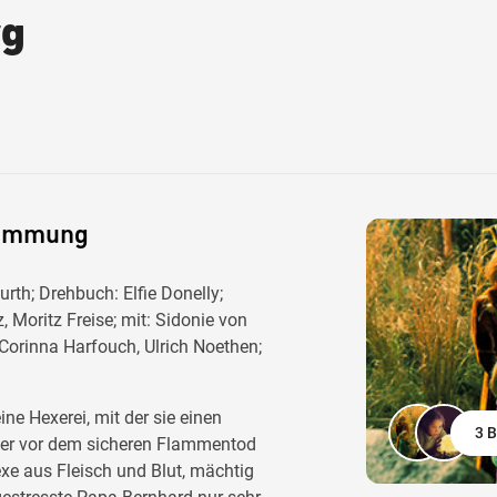
rg
stimmung
th; Drehbuch: Elfie Donelly;
, Moritz Freise; mit: Sidonie von
 Corinna Harfouch, Ulrich Noethen;
ne Hexerei, mit der sie einen
3 B
der vor dem sicheren Flammentod
xe aus Fleisch und Blut, mächtig