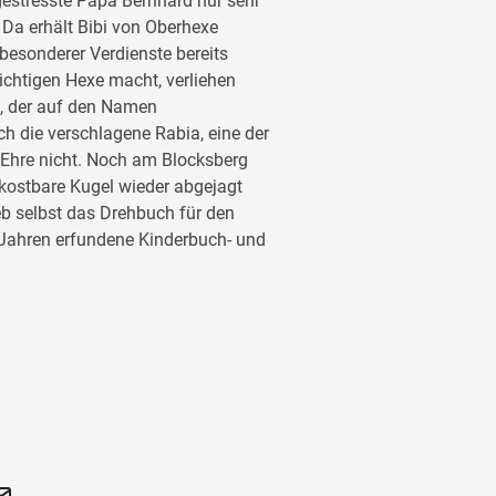
h gestresste Papa Bernhard nur sehr
 Da erhält Bibi von Oberhexe
besonderer Verdienste bereits
r richtigen Hexe macht, verliehen
en, der auf den Namen
ch die verschlagene Rabia, eine der
 Ehre nicht. Noch am Blocksberg
e kostbare Kugel wieder abgejagt
eb selbst das Drehbuch für den
r-Jahren erfundene Kinderbuch- und
cksberg