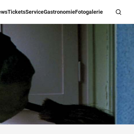
ews
Tickets
Service
Gastronomie
Fotogalerie
Suche schließen
Wegbeschreibung erhalten