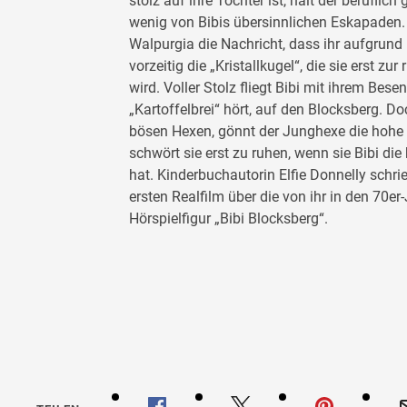
stolz auf ihre Tochter ist, hält der beruflic
wenig von Bibis übersinnlichen Eskapaden.
Walpurgia die Nachricht, dass ihr aufgrund 
vorzeitig die „Kristallkugel“, die sie erst zu
wird. Voller Stolz fliegt Bibi mit ihrem Bes
„Kartoffelbrei“ hört, auf den Blocksberg. Do
bösen Hexen, gönnt der Junghexe die hohe
schwört sie erst zu ruhen, wenn sie Bibi di
hat. Kinderbuchautorin Elfie Donnelly schri
ersten Realfilm über die von ihr in den 70e
Hörspielfigur „Bibi Blocksberg“.
Bibi Blo