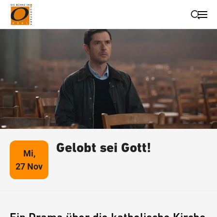
Suche schließen
Wegbeschreibung erhalten
Gelobt sei Gott!
Mi,
27 Nov