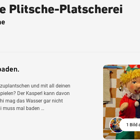
e Plitsche-Platscherei
ne
baden.
zuplantschen und mit all deinen
pielen? Der Kasperl kann davon
hi mag das Wasser gar nicht
chi muss mal baden …
1 Bild