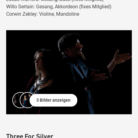
Willo Sertain: Gesang, Akkordeon (fixes Mitglied)
Corwin Zekley: Violine, Mandoline
3 Bilder anzeigen
Three For Silver