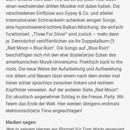
einen wechselnden dritten Musiker mit dabei haben. Die
verschiedenen Einflüsse aus Gypsy & Co. und allerlei
internationalen Schmankerln schenken einigen Songs
eine hypnotisierend-schöne Balkan-Mischung, die einfach
funktioniert. „Three For Silver“ sind zurück – mehr denn
je. Demnächst veröffentlichen sie ihr Doppelalbum (!)
„Red Moon + Blue Ruin“. Die Songs auf „Blue Ruin“
beschäftigen sich mit den eher düster(er)en Ecken des
amerikanischen Musik-Universums. Praktisch back to the
roots. Die neue Weise der Aufarbeitung und Aufbereitung
von Altem und Neuem lässt einem nach dem ersten mal
hören schier sprachlos zwischen linkem und rechtem
Kopfhörer verweilen. Auf der anderen Seite „Red Moon“:
Ein akustisch angenehmer Schlag in die Fresse. Party. Wir
feiern das Ende der Welt. Hier werden übrigens erstmals
elektronisch(er)e Töne angeschlagen!
Medien sagen:
Wer in seinem Herzen ein Platzerl für Tom Waits reserviert