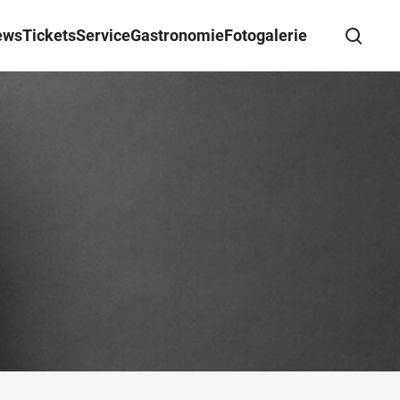
ews
Tickets
Service
Gastronomie
Fotogalerie
Suche schließen
Wegbeschreibung erhalten