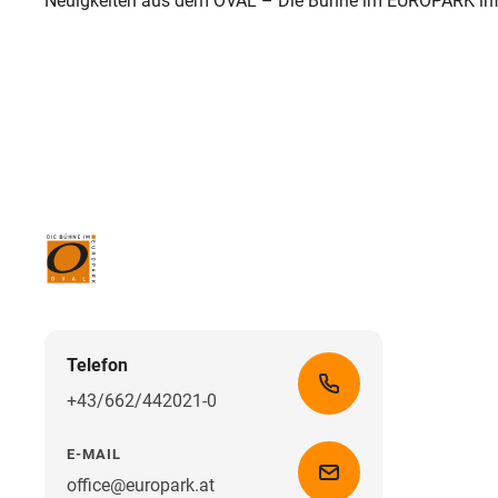
Neuigkeiten aus dem OVAL – Die Bühne im EUROPARK inf
Telefon
+43/662/442021-0
E-MAIL
office@europark.at