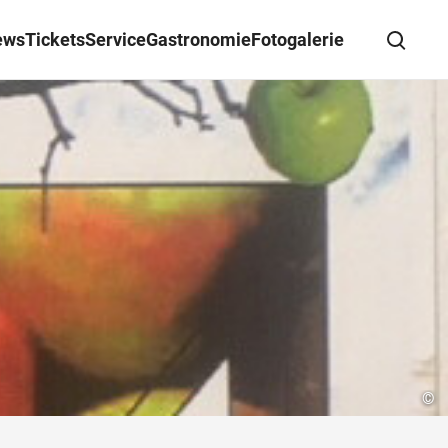
ews
Tickets
Service
Gastronomie
Fotogalerie
Suche schließen
Wegbeschreibung erhalten
©