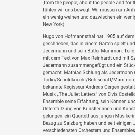
,from the people, about the people and for t
fühlen wir uns bewegt. Wir müssen am Anf
ein wenig weinen und dazwischen ein weni
New York)
Hugo von Hofmannsthal hat 1905 auf dem 
geschrieben, das in einem Garten spielt un
Jedermann und sein Butler Mammon. Teile
mit dem Text von Max Reinhardt und mit 
Jedermann zusammengefügt und ein Stück 
gemacht. Mathias Schlung als Jedermann un
Tödin/Schuldknecht/Buhlschaft/Mammon b
bekannte Regisseur Andreas Gergen gestaltet
Musik „The Juliet Letters“ von Elvis Coste
Ensemble seine Erfahrung, sein Können und 
Unterstützung von Künstlerinnen und Künstl
gelungen, ein Quartett aus jungen Musikeri
Bezug zu Salzburg haben und seit einigen J
verschiedensten Orchestern und Ensembles 