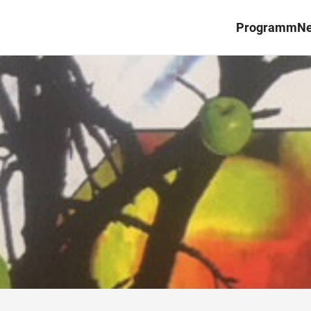
Programm
N