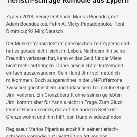
Tierisch-schräge Komödie aus Zypern
Zypern 2018; Regie/Drehbuch: Marios Piperides; mit:
Adam Bousdoukos, Fatih Al, Vicky Papadopoulou, Toni
Dimitriou; 92 Min; Deutsch
Der Musiker Yannis lebt im griechischen Teil Zyperns und
hat es gerade nicht leicht im Leben. Nachdem ihn seine
Freundin verlassen hat, kann er das Geld für die Miete
nicht mehr aufbringen. Daher beschließt er kurzerhand
einfach auszuwandern. Sein Hund Jimi soll natürlich
mitkommen. Doch ausgerechnet in der UN-Pufferzone
zwischen griechischem und türkischem Teil der Insel geht
Jimi verloren. Ein Grenzübertritt ohne seinen geliebten
Jimi kommt aber für Yannis nicht in Frage. Zum Glück
lernt er Hasan kennen, der auf der anderen Seite der
Grenze wohnt und ihm hilft, den Hund wiederzufinden.
Regisseur Marios Piperides erzählt in seiner tierisch-
schrägen Komödie auf leichtfüßige Art von den