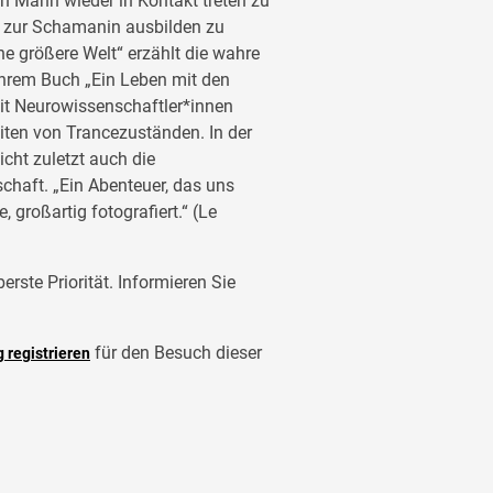
n Mann wieder in Kontakt treten zu
ei zur Schamanin ausbilden zu
ne größere Welt“ erzählt die wahre
ihrem Buch „Ein Leben mit den
t Neurowissenschaftler*innen
eiten von Trancezuständen. In der
icht zuletzt auch die
aft. „Ein Abenteuer, das uns
 großartig fotografiert.“ (Le
rste Priorität. Informieren Sie
für den Besuch dieser
g registrieren