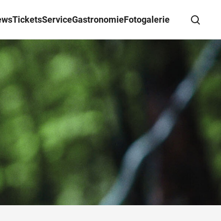
ews
Tickets
Service
Gastronomie
Fotogalerie
Suche schließen
Wegbeschreibung erhalten