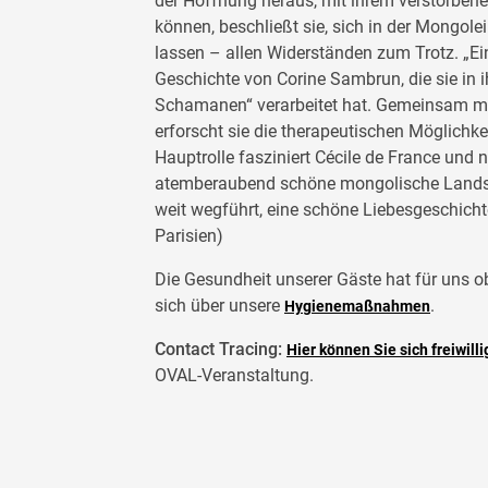
der Hoffnung heraus, mit ihrem verstorbene
können, beschließt sie, sich in der Mongol
lassen – allen Widerständen zum Trotz. „Ei
Geschichte von Corine Sambrun, die sie in 
Schamanen“ verarbeitet hat. Gemeinsam mi
erforscht sie die therapeutischen Möglichk
Hauptrolle fasziniert Cécile de France und n
atemberaubend schöne mongolische Landsch
weit wegführt, eine schöne Liebesgeschichte,
Parisien)
Die Gesundheit unserer Gäste hat für uns obe
sich über unsere
.
Hygienemaßnahmen
Contact Tracing:
Hier können Sie sich freiwilli
OVAL-Veranstaltung.