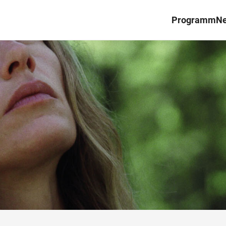
Programm
N