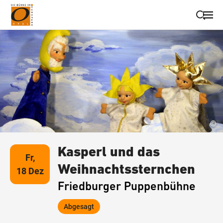
Suche schließen
Wegbeschreibung erhalten
©
Kasperl und das
Fr,
Weihnachtssternchen
18 Dez
Friedburger Puppenbühne
Abgesagt