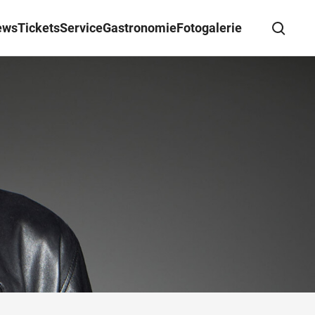
ews
Tickets
Service
Gastronomie
Fotogalerie
Suche schließen
Wegbeschreibung erhalten