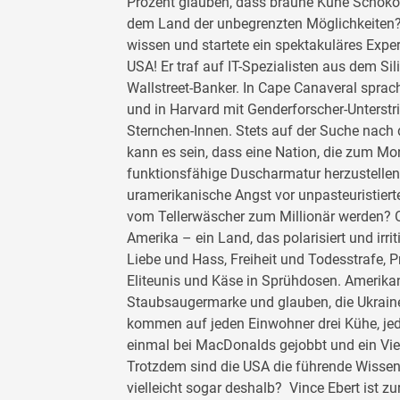
Prozent glauben, dass braune Kühe Schoko
dem Land der unbegrenzten Möglichkeiten? 
wissen und startete ein spektakuläres Expe
USA! Er traf auf IT-Spezialisten aus dem Si
Wallstreet-Banker. In Cape Canaveral sprac
und in Harvard mit Genderforscher-Unterstri
Sternchen-Innen. Stets auf der Suche nach
kann es sein, dass eine Nation, die zum Mond
funktionsfähige Duscharmatur herzustelle
uramerikanische Angst vor unpasteuristiert
vom Tellerwäscher zum Millionär werden? 
Amerika – ein Land, das polarisiert und irrit
Liebe und Hass, Freiheit und Todesstrafe, 
Eliteunis und Käse in Sprühdosen. Amerikani
Staubsaugermarke und glauben, die Ukraine 
kommen auf jeden Einwohner drei Kühe, jed
einmal bei MacDonalds gejobbt und ein Vier
Trotzdem sind die USA die führende Wissen
vielleicht sogar deshalb? Vince Ebert ist 