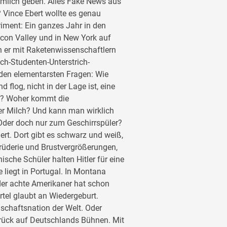
milch geben. Alles Fake News aus
Vince Ebert wollte es genau
riment: Ein ganzes Jahr in den
licon Valley und in New York auf
h er mit Raketenwissenschaftlern
ch-Studenten-Unterstrich-
 den elementarsten Fragen: Wie
 flog, nicht in der Lage ist, eine
n? Woher kommt die
er Milch? Und kann man wirklich
Oder doch nur zum Geschirrspüler?
iert. Dort gibt es schwarz und weiß,
Prüderie und Brustvergrößerungen,
sche Schüler halten Hitler für eine
liegt in Portugal. In Montana
er achte Amerikaner hat schon
tel glaubt an Wiedergeburt.
schaftsnation der Welt. Oder
zurück auf Deutschlands Bühnen. Mit