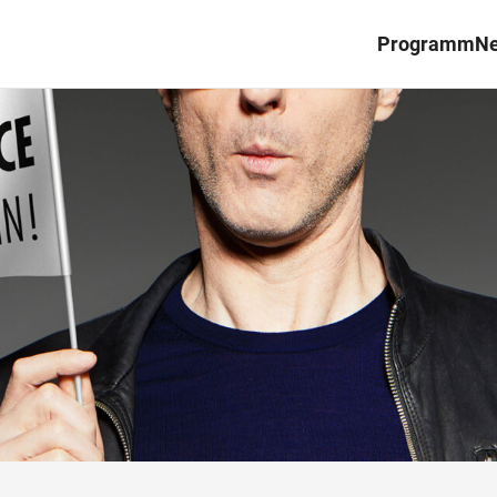
Programm
N