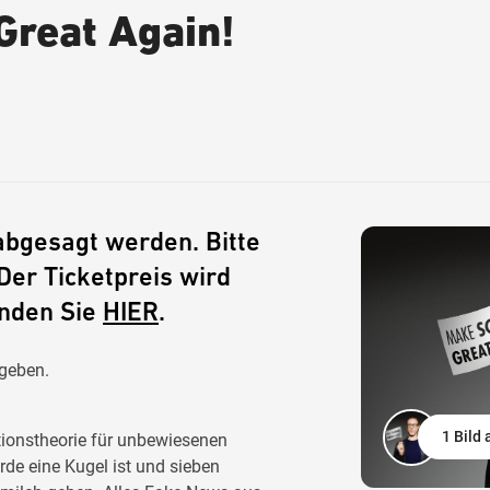
Great Again!
abgesagt werden. Bitte
Der Ticketpreis wird
inden Sie
HIER
.
egeben.
1 Bild
tionstheorie für unbewiesenen
rde eine Kugel ist und sieben