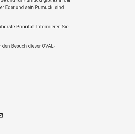
de und für Pumuckl gibt es in der
ter Eder und sein Pumuckl sind
berste Priorität.
Informieren Sie
r den Besuch dieser OVAL-
 Eder und sein Pumuckl