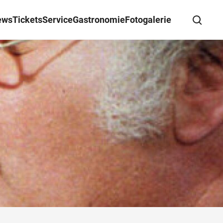
ews
Tickets
Service
Gastronomie
Fotogalerie
Suche schließen
Wegbeschreibung erhalten