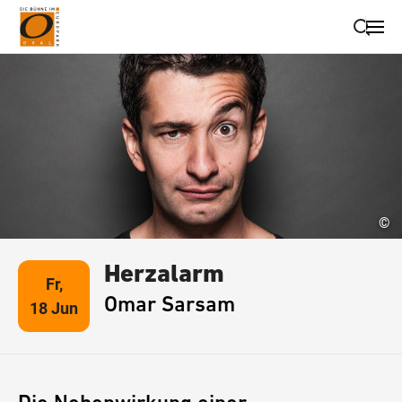
Suche schließen
Wegbeschreibung erhalten
©
Herzalarm
Fr,
Omar Sarsam
18 Jun