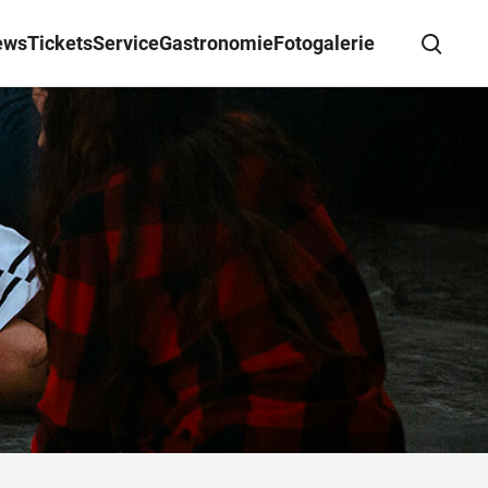
ews
Tickets
Service
Gastronomie
Fotogalerie
Suche schließen
Wegbeschreibung erhalten