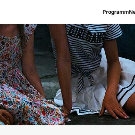
Programm
N