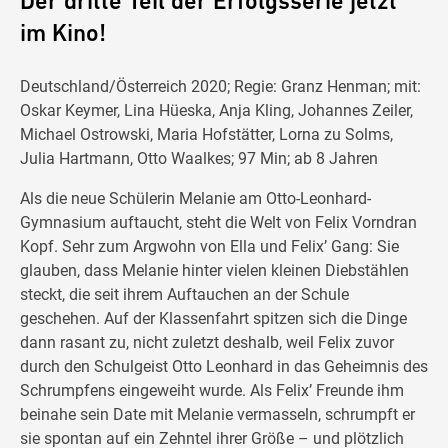
Der dritte Teil der Erfolgsserie jetzt
im Kino!
Deutschland/Österreich 2020; Regie: Granz Henman; mit:
Oskar Keymer, Lina Hüeska, Anja Kling, Johannes Zeiler,
Michael Ostrowski, Maria Hofstätter, Lorna zu Solms,
Julia Hartmann, Otto Waalkes; 97 Min; ab 8 Jahren
Als die neue Schülerin Melanie am Otto-Leonhard-
Gymnasium auftaucht, steht die Welt von Felix Vorndran
Kopf. Sehr zum Argwohn von Ella und Felix’ Gang: Sie
glauben, dass Melanie hinter vielen kleinen Diebstählen
steckt, die seit ihrem Auftauchen an der Schule
geschehen. Auf der Klassenfahrt spitzen sich die Dinge
dann rasant zu, nicht zuletzt deshalb, weil Felix zuvor
durch den Schulgeist Otto Leonhard in das Geheimnis des
Schrumpfens eingeweiht wurde. Als Felix’ Freunde ihm
beinahe sein Date mit Melanie vermasseln, schrumpft er
sie spontan auf ein Zehntel ihrer Größe – und plötzlich