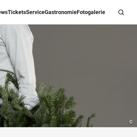
ews
Tickets
Service
Gastronomie
Fotogalerie
Suche schließen
Wegbeschreibung erhalten
©