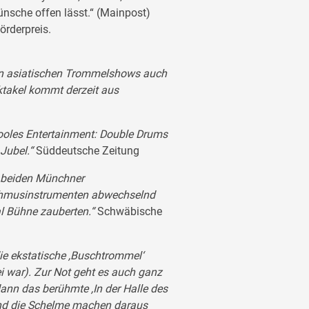
nsche offen lässt.“ (Mainpost)
rderpreis.
en asiatischen Trommelshows auch
ktakel kommt derzeit aus
cooles Entertainment: Double Drums
 Jubel.“
Süddeutsche Zeitung
e beiden Münchner
ythmusinstrumenten abwechselnd
al Bühne zauberten.“
Schwäbische
ie ekstatische ,Buschtrommel‘
ei war). Zur Not geht es auch ganz
nn das berühmte ,In der Halle des
und die Schelme machen daraus