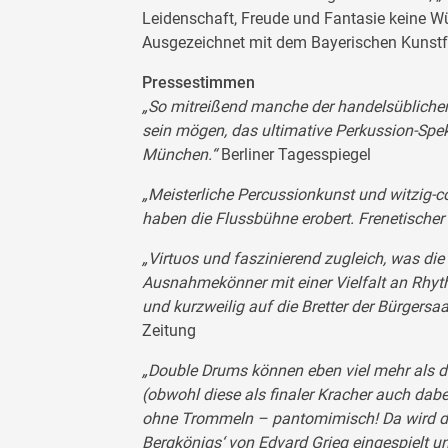
Leidenschaft, Freude und Fantasie keine Wü
Ausgezeichnet mit dem Bayerischen Kunstfö
Pressestimmen
„So mitreißend manche der handelsüblich
sein mögen, das ultimative Perkussion-Spe
München.“
Berliner Tagesspiegel
„Meisterliche Percussionkunst und witzig-
haben die Flussbühne erobert. Frenetischer
„Virtuos und faszinierend zugleich, was di
Ausnahmekönner mit einer Vielfalt an Rh
und kurzweilig auf die Bretter der Bürgersa
Zeitung
„Double Drums können eben viel mehr als d
(obwohl diese als finaler Kracher auch dab
ohne Trommeln – pantomimisch! Da wird da
Bergkönigs‘ von Edvard Grieg eingespielt 