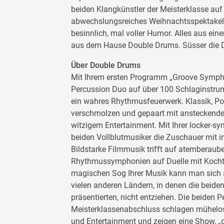
beiden Klangkünstler der Meisterklasse auf
abwechslungsreiches Weihnachtsspektakel, 
besinnlich, mal voller Humor. Alles aus e
aus dem Hause Double Drums. Süsser die D
Über Double Drums
Mit Ihrem ersten Programm „Groove Sympho
Percussion Duo auf über 100 Schlaginstru
ein wahres Rhythmusfeuerwerk. Klassik, P
verschmolzen und gepaart mit ansteckender
witzigem Entertainment. Mit Ihrer locker-s
beiden Vollblutmusiker die Zuschauer mit 
Bildstarke Filmmusik trifft auf atemberau
Rhythmussymphonien auf Duelle mit Kocht
magischen Sog Ihrer Musik kann man sich 
vielen anderen Ländern, in denen die beid
präsentierten, nicht entziehen. Die beiden P
Meisterklassenabschluss schlagen mühelo
und Entertainment und zeigen eine Show, „