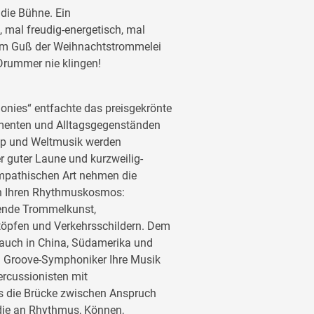
 die Bühne. Ein
mal freudig-energetisch, mal
inem Guß der Weihnachtstrommelei
rummer nie klingen!
nies“ entfachte das preisgekrönte
menten und Alltagsgegenständen
op und Weltmusik werden
 guter Laune und kurzweilig-
ympathischen Art nehmen die
in Ihren Rhythmuskosmos:
bende Trommelkunst,
öpfen und Verkehrsschildern. Dem
auch in China, Südamerika und
en Groove-Symphoniker Ihre Musik
ercussionisten mit
s die Brücke zwischen Anspruch
die an Rhythmus, Können,