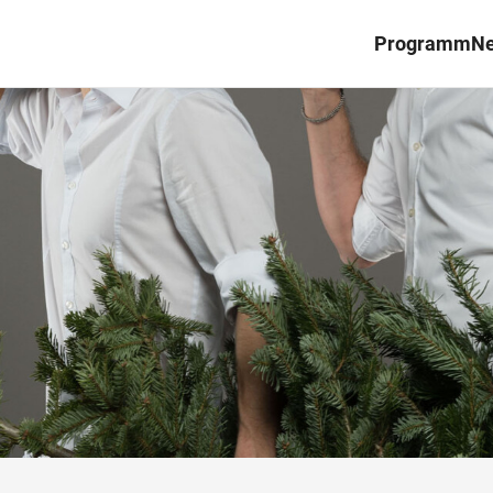
Programm
N