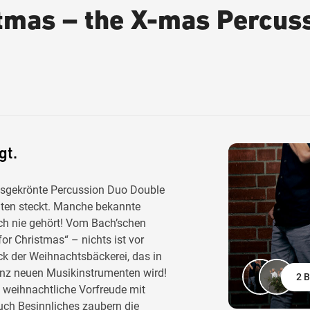
stmas – the X-mas Percus
gt.
isgekrönte Percussion Duo Double
hten steckt. Manche bekannte
ch nie gehört! Vom Bach’schen
or Christmas“ – nichts ist vor
ck der Weihnachtsbäckerei, das in
nz neuen Musikinstrumenten wird!
2 B
 weihnachtliche Vorfreude mit
uch Besinnliches zaubern die