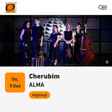
Suche schließen
Wegbeschreibung erhalten
©
Cherubim
Do,
ALMA
9 Dez
Abgesagt