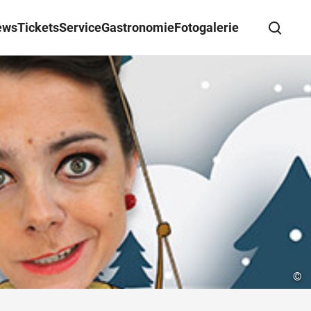
ews
Tickets
Service
Gastronomie
Fotogalerie
Suche schließen
Wegbeschreibung erhalten
©