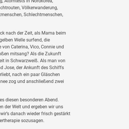
, Atomtests in Nordkorea,
luchtrouten, Völkerwanderung,
Gutmenschen, Schlechtmenschen,
k nach der Zeit, als Mama beim
gelben Welle surfend, die
 von Caterina, Vico, Connie und
roßen mitsang? Als die Zukunft
eit in Schwarzweiß. Als man von
nd Jose, der Ankunft des Schiffs
liebt, nach ein paar Gläschen
hnee zog und anschließend zwei
 es diesen besonderen Abend.
en der Welt und ergeben wir uns
ir’s danach wieder frisch gestärkt
ertherapie sozusagen.