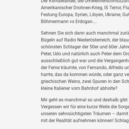
Der Klimawandel, die Umweltverschmutzung
Amerikanischer Drohnen-Krieg, IS Terror, F
Festung Europa, Syrien, Libyen, Ukraine, 
Böhmermann vs Erdogan….
Sehnen Sie sich dann auch manchmal zurüc
Bügeln auf Radio Niederösterreich, der blau
schönsten Schlager der 50er und 60er Jahre
Peter, Udo und natürlich auch Peter dem G
ausschließlich gut war und die Vergangenh
der Ferne träumte, von Fernando, Alfredo u
harrte, das da kommen würde, oder ganz ver
griechischen Weins, zwei Spuren in den Sc
kleine Italiener vom Bahnhof abholte?
Mir geht es manchmal so und deshalb gibt
Vergessen wir für eine kurze Weile die Sorg
unseren sehnsüchtigsten Träumen – damit w
mit der Realität aufnehmen können! Schlag