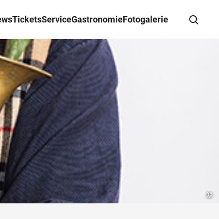
ews
Tickets
Service
Gastronomie
Fotogalerie
Suche schließen
Wegbeschreibung erhalten
©