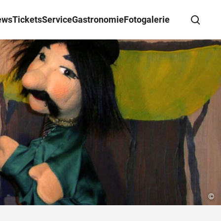
ews
Tickets
Service
Gastronomie
Fotogalerie
Suche schließen
Wegbeschreibung erhalten
©