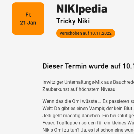
NIKIpedia
Fr,
Tricky Niki
21 Jan
verschoben auf 10.11.2022
Dieser Termin wurde auf 10.
Irrwitziger Unterhaltungs-Mix aus Bauchre
Zauberkunst auf höchstem Niveau!
Wenn das die Omi wüsste … Es passieren s
Welt: Da gibt es einen Vampir, der kein Bl
Jedi geht mächtig daneben. Ein heißblütiger
Feuer. Topflappen sorgen für ein kleines W
Nikis Omi zu tun? Ja, es ist schon eine wu