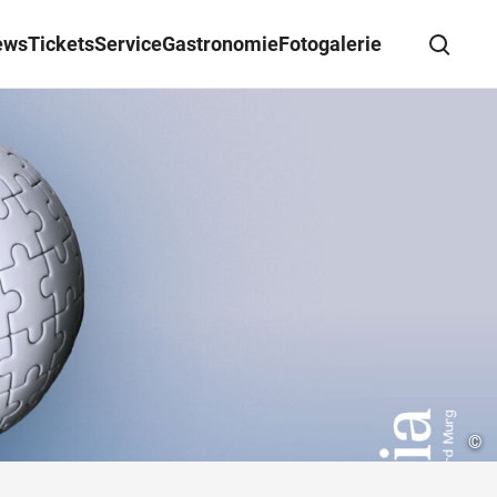
ews
Tickets
Service
Gastronomie
Fotogalerie
Suche schließen
Wegbeschreibung erhalten
©