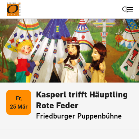
Suche schließen
Wegbeschreibung erhalten
©
Kasperl trifft Häuptling
Fr,
Rote Feder
25 Mär
Friedburger Puppenbühne