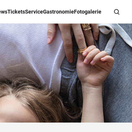
ews
Tickets
Service
Gastronomie
Fotogalerie
Suche schließen
Wegbeschreibung erhalten