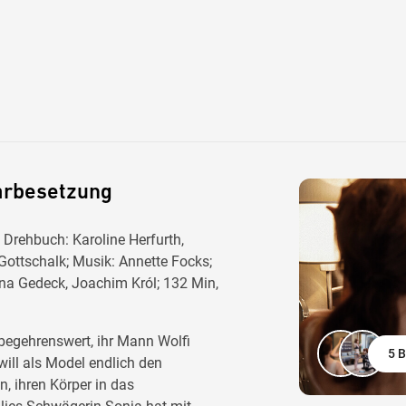
arbesetzung
 Drehbuch: Karoline Herfurth,
Gottschalk; Musik: Annette Focks;
tina Gedeck, Joachim Król; 132 Min,
 begehrenswert, ihr Mann Wolfi
5 B
 will als Model endlich den
, ihren Körper in das