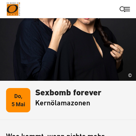
Suche schließen
Wegbeschreibung erhalten
©
Sexbomb forever
Do,
Kernölamazonen
5 Mai